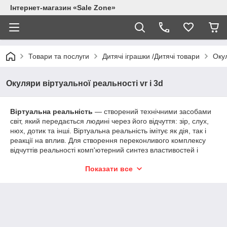
Інтернет-магазин «Sale Zone»
Товари та послуги
Дитячі іграшки /Дитячі товари
Окул
Окуляри віртуальної реальності vr і 3d
Віртуальна реальність
— створений технічними засобами
світ, який передається людині через його відчуття: зір, слух,
нюх, дотик та інші. Віртуальна реальність імітує як дія, так і
реакції на вплив. Для створення переконливого комплексу
відчуттів реальності комп'ютерний синтез властивостей і
реакцій віртуальної реальності здійснюється в реальному
Показати все
часі. 3D окуляри — допоміжні пристрої, завдяки яким
створюється ілюзія об'ємності стереозображення. Якщо
говорити конкретніше, то стереоокуляри — це, як правило,
пристрої, які розбивають стереопару на два зображення,
кожне з яких, мабуть, лише для одного ока. Ефект обсягу
досягається завдяки створенню для різних очей зображень,