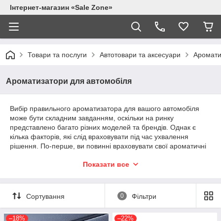
Інтернет-магазин «Sale Zone»
Товари та послуги
Автотовари та аксесуари
Аромати
Ароматизатори для автомобіля
Вибір правильного ароматизатора для вашого автомобіля
може бути складним завданням, оскільки на ринку
представлено багато різних моделей та брендів. Однак є
кілька факторів, які слід враховувати під час ухвалення
рішення. По-перше, ви повинні враховувати свої ароматичні
уподобання. Ви віддаєте перевагу свіжим і делікатним
Показати все
ароматам або більш насиченим і екзотичним? Також важливо
врахувати тип дифузора — ви віддаєте перевагу традиційним
паличковим дифузорам або сучаснішим електричним?
Сортування
0
Фільтри
Ще одним важливим фактором є якість продукту. Варто
перевірити відгуки інших користувачів та огляди в Інтернеті,
щоб дізнатися більше про дифузор, який ви обираєте. Також
–18%
–22%