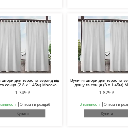
 штори для терас та веранд від
Вуличні штори для терас та ве
та сонця (2.8 х 1.45м) Молоко
дощу та сонця (3 х 1.45м) 
1 749 ₴
1 829 ₴
наявності
Оптом і в роздріб
В наявності
Оптом і в роз
Купити
Купити