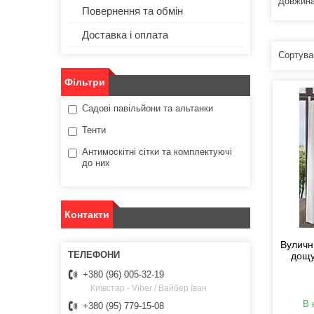
Довжина
Повернення та обмін
Доставка і оплата
Фільтри
Садові павільйони та альтанки
Тенти
Антимоскітні сітки та комплектуючі
до них
Контакти
Вуличні
дощу
+380 (96) 005-32-19
Київстар - Viber / Вайбер Іван
В 
+380 (95) 779-15-08