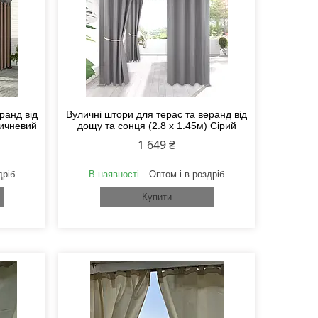
ранд від
Вуличні штори для терас та веранд від
ричневий
дощу та сонця (2.8 х 1.45м) Сірий
1 649 ₴
дріб
В наявності
Оптом і в роздріб
Купити