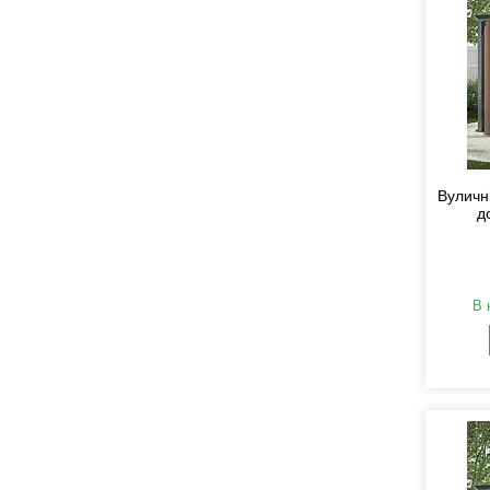
Вуличні
д
В 