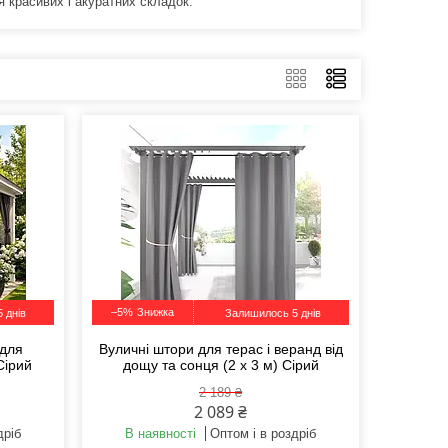
 красивих і акуратних складок.
–5%
 днів
Залишилось 5 днів
 для
Вуличні штори для терас і веранд від
Сірий
дощу та сонця (2 х 3 м) Сірий
2 189 ₴
2 089 ₴
дріб
В наявності
Оптом і в роздріб