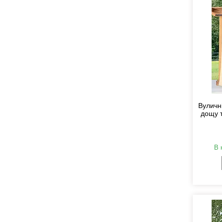
Вуличні
дощу т
В 