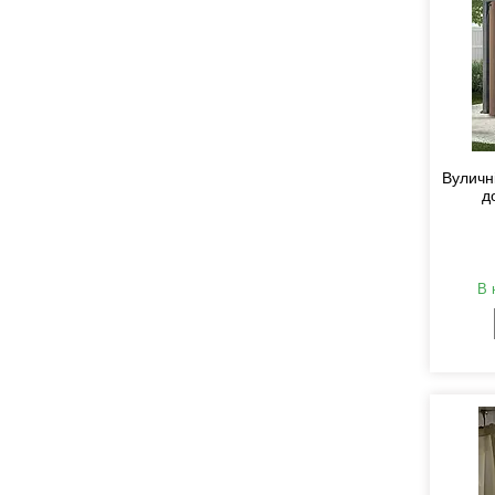
Вуличні
д
В 