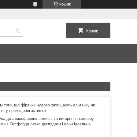
Кошик
Кошик
ім того, що фіранки чудово захищають альтанку чи
ть у приміщенні затишок.
ка до атмосферних впливів та вигоряння кольору,
рами з Оксфорда легко доглядати і вони ідеально