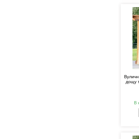
Вуличні
дощу т
В 