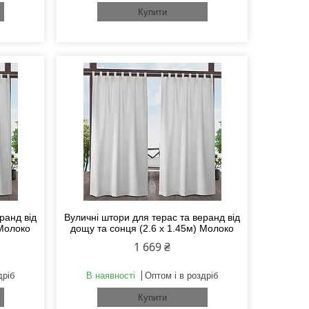
Купити
ранд від
Вуличні штори для терас та веранд від
 Молоко
дощу та сонця (2.6 х 1.45м) Молоко
1 669 ₴
дріб
В наявності
Оптом і в роздріб
Купити