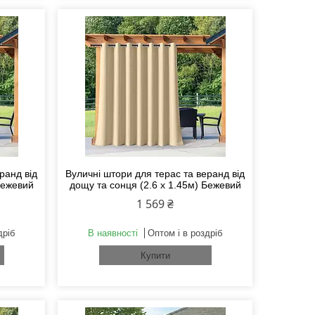
ранд від
Вуличні штори для терас та веранд від
Бежевий
дощу та сонця (2.6 х 1.45м) Бежевий
1 569 ₴
дріб
В наявності
Оптом і в роздріб
Купити