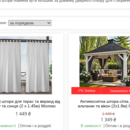
 штори повинна бути більшою за довжину дверного отвору для створення
–7%
Залишилось 5
 штори для терас та веранд від
Антимоскітна штора-сітка
 та сонця (2 х 1.45м) Молоко
альтанки та вікон (2х1.8м) 
1 449 ₴
1 449 ₴
1 349 ₴
наявності
Оптом і в роздріб
В наявності
Оптом і в роз