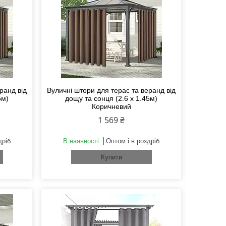
ранд від
Вуличні штори для терас та веранд від
5м)
дощу та сонця (2.6 х 1.45м)
Коричневий
1 569 ₴
дріб
В наявності
Оптом і в роздріб
Купити