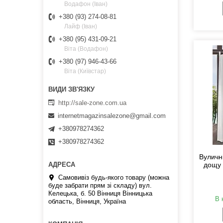
Водафон (Іван)
+380 (93) 274-08-81
Лайф (Іван)
+380 (95) 431-09-21
Віта (Водафон)
+380 (97) 946-43-66
Віта (Київстар)
http://sale-zone.com.ua
internetmagazinsalezone@gmail.com
+380978274362
+380978274362
Вуличні
дощу 
Самовивіз будь-якого товару (можна
буде забрати прям зі складу) вул.
Келецька, б. 50 Вінниця Вінницька
В 
область, Вінниця, Україна