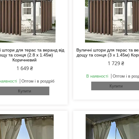
 штори для терас та веранд від
Вуличні штори для терас та ве
ощу та сонця (2.8 х 1.45м)
дощу та сонця (3 х 1.45м) Ко
Коричневий
1 729 ₴
1 649 ₴
В наявності
Оптом і в роз
наявності
Оптом і в роздріб
Купити
Купити