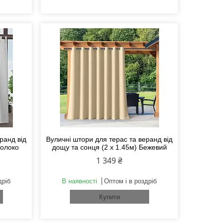
ранд від
Вуличні штори для терас та веранд від
Молоко
дощу та сонця (2 х 1.45м) Бежевий
1 349 ₴
дріб
В наявності
Оптом і в роздріб
Купити