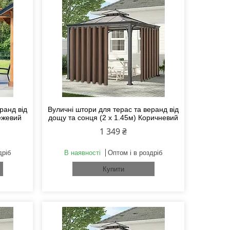
ранд від
Вуличні штори для терас та веранд від
ежевий
дощу та сонця (2 х 1.45м) Коричневий
1 349 ₴
дріб
В наявності
Оптом і в роздріб
Купити