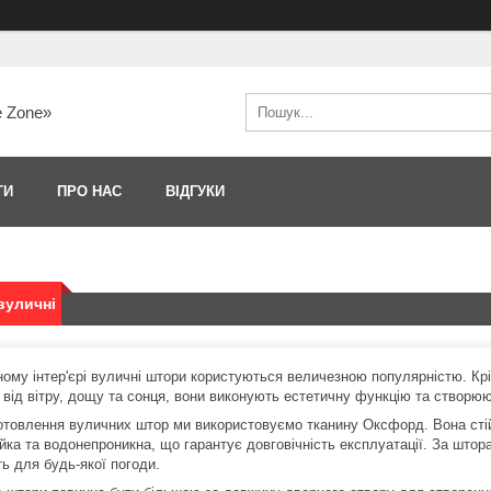
e Zone»
ТИ
ПРО НАС
ВІДГУКИ
вуличні
ному інтер'єрі вуличні штори користуються величезною популярністю. Кр
 від вітру, дощу та сонця, вони виконують естетичну функцію та створюю
отовлення вуличних штор ми використовуємо тканину Оксфорд. Вона стій
ійка та водонепроникна, що гарантує довговічність експлуатації. За што
ь для будь-якої погоди.