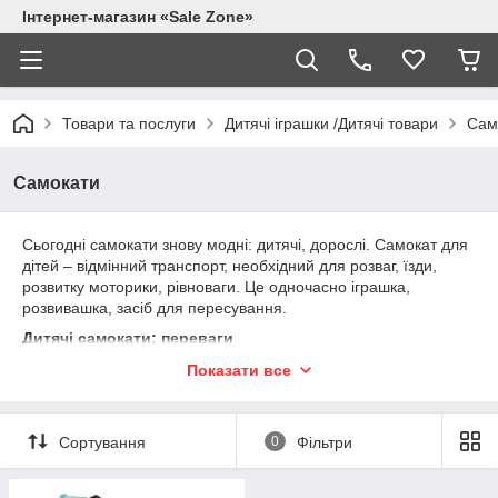
Інтернет-магазин «Sale Zone»
Товари та послуги
Дитячі іграшки /Дитячі товари
Сам
Самокати
Сьогодні самокати знову модні: дитячі, дорослі. Самокат для
дітей – відмінний транспорт, необхідний для розваг, їзди,
розвитку моторики, рівноваги. Це одночасно іграшка,
розвивашка, засіб для пересування.
Дитячі самокати: переваги
Самокат дитячий має велику кількість плюсів,
Показати все
перераховувати їх довго. Дешевий, легкий, захоплюючий,
стильний транспорт для малюків радує такими вигідними
перевагами:
Сортування
0
Фільтри
можливість весело грати, їздити, розвиватись;
легке пересування ( містом, друзям, парками) — у