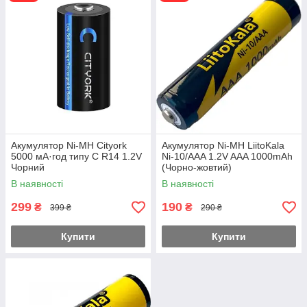
схильність до «ефекту пам'яті». Але не можна сказати про
його відсутність взагалі.
— Простота зберігання і транспортування. Не потрібно
регулярного контролю.
— Екологічно чисті. Містять тільки дуже слабкі токсини,
можливе вторинне перероблення.
Акумулятор Ni-MH Cityork
Акумулятор Ni-MH LiitoKala
5000 мА·год типу C R14 1.2V
Ni-10/AAA 1.2V AAA 1000mAh
Чорний
(Чорно-жовтий)
В наявності
В наявності
299
190
₴
₴
399 ₴
290 ₴
Купити
Купити