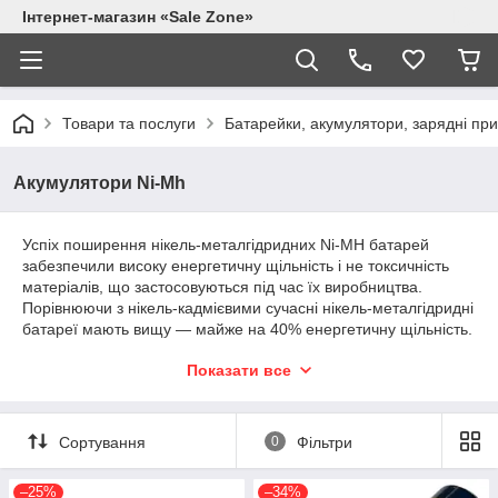
Інтернет-магазин «Sale Zone»
Товари та послуги
Батарейки, акумулятори, зарядні при
Акумулятори Ni-Mh
Успіх поширення нікель-металгідридних Ni-MH батарей
забезпечили високу енергетичну щільність і не токсичність
матеріалів, що застосовуються під час їх виробництва.
Порівнюючи з нікель-кадмієвими сучасні нікель-металгідридні
батареї мають вищу — майже на 40% енергетичну щільність.
Є можливість і для подальшого її підвищення, але не без
Показати все
деяких небажаних побічних ефектів.
Переваги нікель-металгідридних Ni-MH акумуляторів:
— Ємність на 30-40% вища від ємності нікель-кадмієвих
Сортування
0
Фільтри
батарей. Є потенціал для збільшення їх енергетичної
щільності.
–25%
–34%
— Незначна менша, ніж у нікель-кадмієвих батарей,